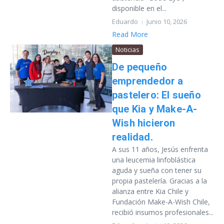
disponible en el...
Eduardo
Junio 10, 2026
Read More
Noticias
De pequeño
emprendedor a
pastelero: El sueño
que Kia y Make-A-
Wish hicieron
realidad.
A sus 11 años, Jesús enfrenta
una leucemia linfoblástica
aguda y sueña con tener su
propia pastelería. Gracias a la
alianza entre Kia Chile y
Fundación Make-A-Wish Chile,
recibió insumos profesionales...