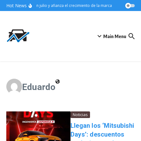
Saltar al contenido
Hot News
 el segmento SUV en julio y afianza el crecimiento de la marca
Audi eleva la 
Main Menu
Eduardo
Noticias
Llegan los ‘Mitsubishi
Days’: descuentos