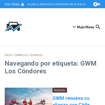
Saltar al contenido
Hot News
ra el segmento SUV en julio y afianza el crecimiento de la marca
Audi eleva l
Main Menu
Inicio
/
GWM Los Cóndores
Navegando por etiqueta: GWM
Los Cóndores
Noticias
GWM renueva su
alianza con Chile