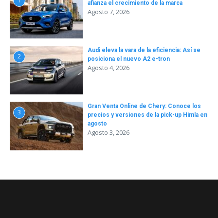
1
afianza el crecimiento de la marca
Agosto 7, 2026
Audi eleva la vara de la eficiencia: Así se
2
posiciona el nuevo A2 e-tron
Agosto 4, 2026
Gran Venta Online de Chery: Conoce los
3
precios y versiones de la pick-up Himla en
agosto
Agosto 3, 2026