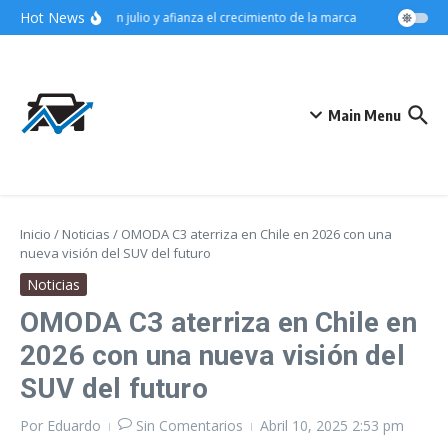
Saltar al contenido
Hot News
 el segmento SUV en julio y afianza el crecimiento de la marca
Audi eleva la
Main Menu
Inicio
/
Noticias
/
OMODA C3 aterriza en Chile en 2026 con una
nueva visión del SUV del futuro
Noticias
OMODA C3 aterriza en Chile en
2026 con una nueva visión del
SUV del futuro
Por
Eduardo
Sin Comentarios
Abril 10, 2025
2:53 pm