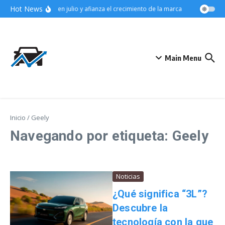
Saltar al contenido
Hot News
ra el segmento SUV en julio y afianza el crecimiento de la marca
Audi eleva l
Main Menu
Inicio
/
Geely
Navegando por etiqueta: Geely
Noticias
¿Qué significa “3L”?
Descubre la
tecnología con la que