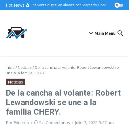
Saltar al contenido
Hot News
fortalece su canal de venta digital en alianza con Mercado Libre
¿Qué signif
Main Menu
Inicio
/
Noticias
/
De la cancha al volante: Robert Lewandowski se
une a la familia CHERY.
Noticias
De la cancha al volante: Robert
Lewandowski se une a la
familia CHERY.
Por
Eduardo
Sin Comentarios
Julio 7, 2026
9:47 am