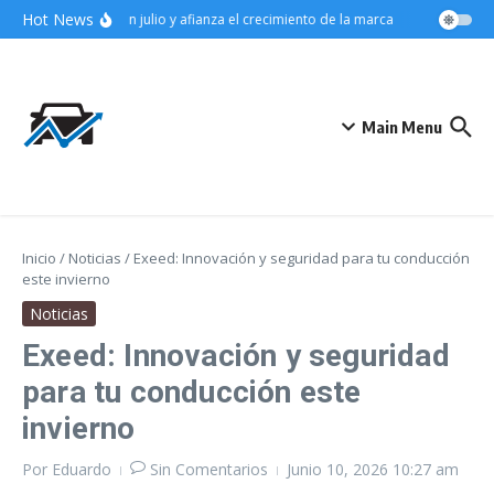
Saltar al contenido
Hot News
a el segmento SUV en julio y afianza el crecimiento de la marca
Audi eleva la
Main Menu
Inicio
/
Noticias
/
Exeed: Innovación y seguridad para tu conducción
este invierno
Noticias
Exeed: Innovación y seguridad
para tu conducción este
invierno
Por
Eduardo
Sin Comentarios
Junio 10, 2026
10:27 am